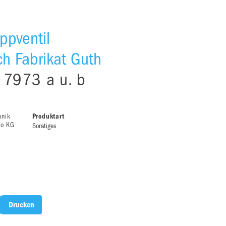
ppventil
h Fabrikat Guth
. 7973 a u. b
hnik
Produktart
Co KG
Sonstiges
Drucken