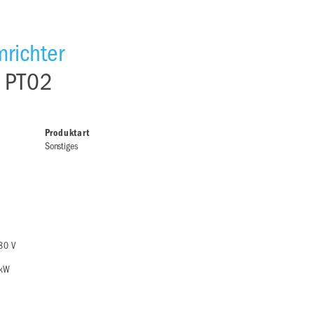
richter
. PT02
Produktart
Sonstiges
80 V
 kW